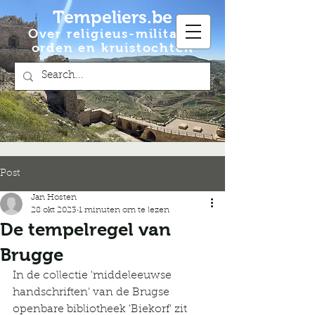
Tempeliers.be
Over religieus-militaire
orden en kruistochten
Post
Jan Hosten
28 okt 2023
1 minuten om te lezen
De tempelregel van
Brugge
In de collectie 'middeleeuwse 
handschriften' van de Brugse 
openbare bibliotheek 'Biekorf' zit 