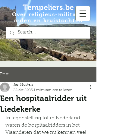
Tempeliers.be
Over religieus-militaire
orden en kruistochten
Post
Jan Hosten
28 okt 2023
1 minuten om te lezen
Een hospitaalridder uit
Liedekerke
In tegenstelling tot in Nederland 
waren de hospitaalridders in het 
Vlaanderen dat we nu kennen veel 