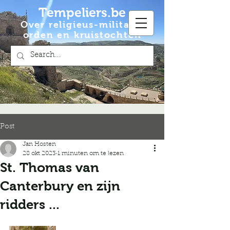
Tempeliers.be
Over religieus-militaire
orden en kruistochten
Post
Jan Hosten
28 okt 2023
1 minuten om te lezen
St. Thomas van
Canterbury en zijn
ridders ...