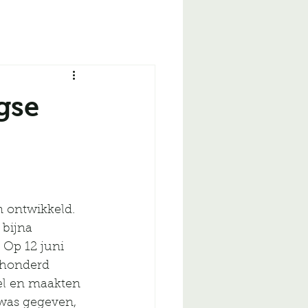
gse
 ontwikkeld. 
bijna 
 Op 12 juni 
 honderd 
el en maakten 
 was gegeven, 