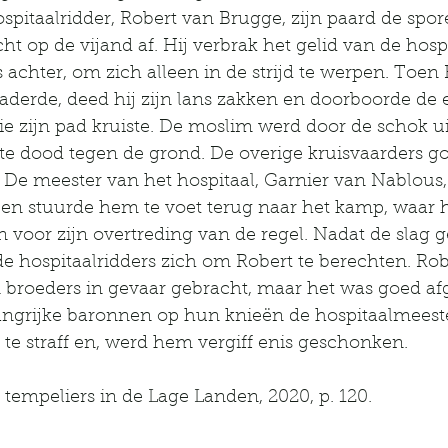
spitaalridder, Robert van Brugge, zijn paard de spo
ht op de vijand af. Hij verbrak het gelid van de hospi
rs achter, om zich alleen in de strijd te werpen. Toen
 naderde, deed hij zijn lans zakken en doorboorde de e
ie zijn pad kruiste. De moslim werd door de schok ui
 dood tegen de grond. De overige kruisvaarders go
. De meester van het hospitaal, Garnier van Nablous, 
n stuurde hem te voet terug naar het kamp, waar hij
 voor zijn overtreding van de regel. Nadat de slag
e hospitaalridders zich om Robert te berechten. Rob
 broeders in gevaar gebracht, maar het was goed af
angrijke baronnen op hun knieën de hospitaalmeeste
te straff en, werd hem vergiff enis geschonken.
 tempeliers in de Lage Landen, 2020, p. 120.