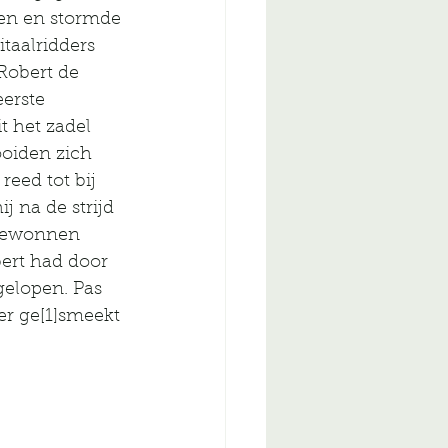
ren en stormde 
taalridders 
 Robert de 
erste 
t het zadel 
oiden zich 
reed tot bij 
 na de strijd 
 gewonnen 
ert had door 
gelopen. Pas 
r ge[1]smeekt 