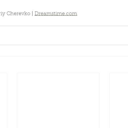
riy Cherevko
 | 
Dreamstime.com