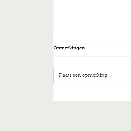
Opmerkingen
Plaats een opmerking...
Internationaal academisch
colloquium 1127-2027