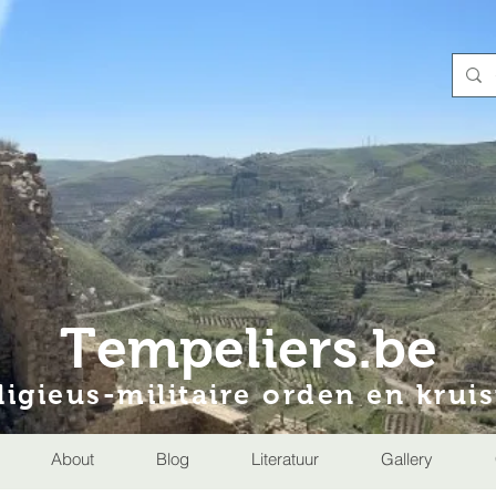
Tempeliers.be
ligieus-militaire orden en krui
About
Blog
Literatuur
Gallery