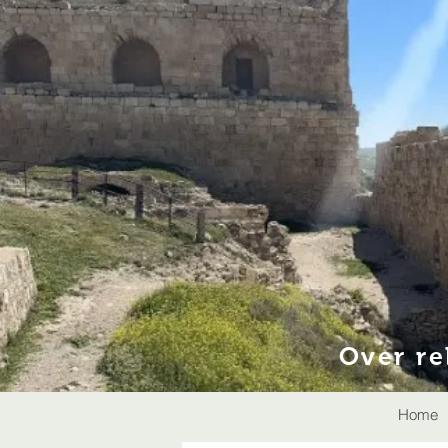
Over re
Home